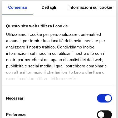
Iscrizione richiesta
Consenso
Dettagli
Informazioni sui cookie
Registrazione:
entro le ore 12:00 il giorno stesso del
tour al numero 0473 624193, presso l'ufficio turistico
di Castelbello-Ciardes, online o presso il vostro
Questo sito web utilizza i cookie
albergatore
Luogo di ritrovo:
alle ore 15:00 ufficio turistico
Utilizziamo i cookie per personalizzare contenuti ed
Castelbello
annunci, per fornire funzionalità dei social media e per
analizzare il nostro traffico. Condividiamo inoltre
Luogo dell'evento
informazioni sul modo in cui utilizzi il nostro sito con i
Ufficio Turistico Castelbello - Castelbello-Ciardes
nostri partner che si occupano di analisi dei dati web,
pubblicità e social media, i quali potrebbero combinarle
Organizzatore
con altre informazioni che hai fornito loro o che hanno
Ass. turistica Castelbello Ciardes
raccolto dal tuo utilizzo dei loro servizi.
Via Statale 4A
Castelbello Ciardes
Selezione
info@kastelbell-tschars.com
Necessari
del
www.kastelbell-tschars.com
consenso
Tel.
+39 0473 624193
Preferenze