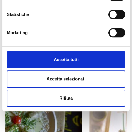
torna ai top eventi
Statistiche
IL CONTENUTO VI È STATO UTILE?
Marketing
Sì
No
Accetta tutti
Altri link interessanti
Accetta selezionati
Rifiuta