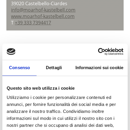
39020
Castelbello-Ciardes
info@moarhof-kastelbell.com
www.moarhof-kastelbell.com
T
+39 333 7394417
torna alla lista
Consenso
Dettagli
Informazioni sui cookie
IL CONTENUTO VI È STATO UTILE?
Questo sito web utilizza i cookie
Sì
No
Utilizziamo i cookie per personalizzare contenuti ed
annunci, per fornire funzionalità dei social media e per
Altri link interessanti
analizzare il nostro traffico. Condividiamo inoltre
informazioni sul modo in cui utilizzi il nostro sito con i
nostri partner che si occupano di analisi dei dati web,