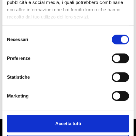
pubblicità e social media, i quali potrebbero combinarle
con altre informazioni che hai fornito loro o che hanno
raccolto dal tuo utilizzo dei loro servizi.
Selezione
Necessari
del
consenso
Preferenze
Statistiche
Marketing
TUTTI GLI EVENTI
Accetta tutti
Alto Adige - vivere i piaceri in Val