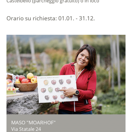
Castelbello (parcheggio gratuito) o in loco
Orario su richiesta:
01.01. - 31.12.
MASO "MOARHOF"
Via Statale 24