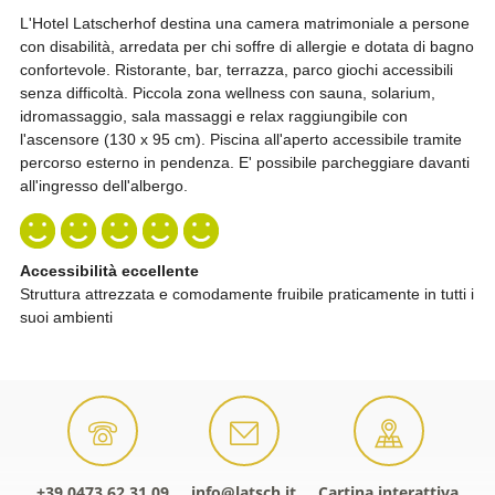
+39 0473 62 31 09
info@latsch.it
Cartina interattiva