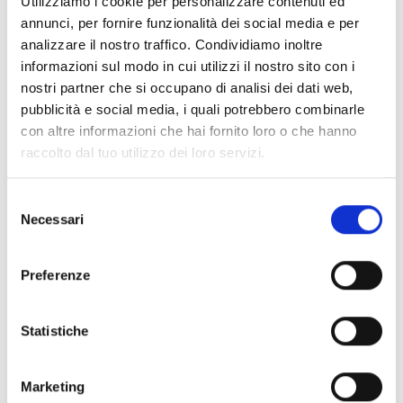
Utilizziamo i cookie per personalizzare contenuti ed
info@latsch.it
annunci, per fornire funzionalità dei social media e per
www.latsch-martell.it
analizzare il nostro traffico. Condividiamo inoltre
T
+39 0473 623109
informazioni sul modo in cui utilizzi il nostro sito con i
nostri partner che si occupano di analisi dei dati web,
pubblicità e social media, i quali potrebbero combinarle
con altre informazioni che hai fornito loro o che hanno
torna alla lista
raccolto dal tuo utilizzo dei loro servizi.
Selezione
Necessari
del
IL CONTENUTO VI È STATO UTILE?
consenso
Sì
No
Preferenze
Statistiche
MOSTRA SULLA CARTINA WEITERE KIRCHEN
& KLÖSTER IM VINSCHGAU
Marketing