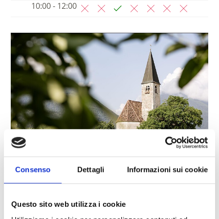
10:00 - 12:00
Consenso
Dettagli
Informazioni sui cookie
CHIESA DI SANTA MARIA IN COLLE
Piazza Principale 14
Questo sito web utilizza i cookie
39021
Laces