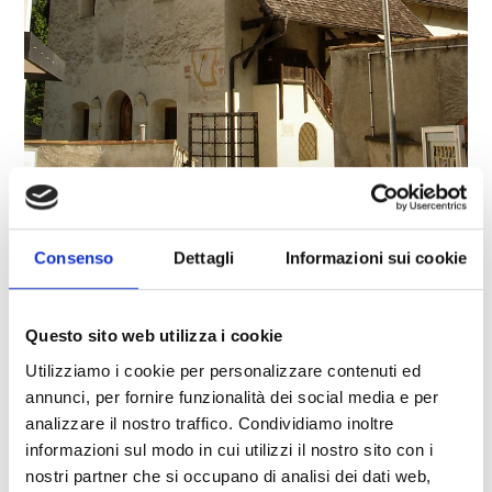
CHIESA PARROCCHIALE DI SAN MICHELE
Piazza Principale 14
Consenso
Dettagli
Informazioni sui cookie
39021
Laces
info@latsch.it
www.latsch-martell.it
Questo sito web utilizza i cookie
T
0473 623109
Utilizziamo i cookie per personalizzare contenuti ed
annunci, per fornire funzionalità dei social media e per
analizzare il nostro traffico. Condividiamo inoltre
informazioni sul modo in cui utilizzi il nostro sito con i
torna alla lista
nostri partner che si occupano di analisi dei dati web,