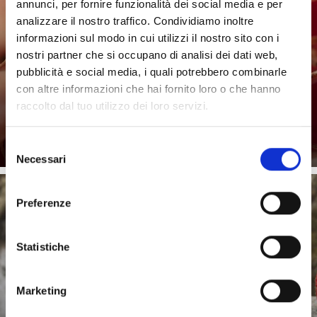
annunci, per fornire funzionalità dei social media e per
analizzare il nostro traffico. Condividiamo inoltre
informazioni sul modo in cui utilizzi il nostro sito con i
nostri partner che si occupano di analisi dei dati web,
Lo speck e i salumi affumicati di Laces e Val Martello è
pubblicità e social media, i quali potrebbero combinarle
sono tra i prodotti più noti e amati della regione.
Vengono ...
con altre informazioni che hai fornito loro o che hanno
raccolto dal tuo utilizzo dei loro servizi.
Saperne di più
Selezione
Necessari
del
consenso
Preferenze
FRAGOLE/PICCOLI FRUTTI
Statistiche
Marketing
La Val Martello è conosciuta per i suoi piccoli frutti di
eccellente qualità. Grazie all’altitudine in cui nascono e