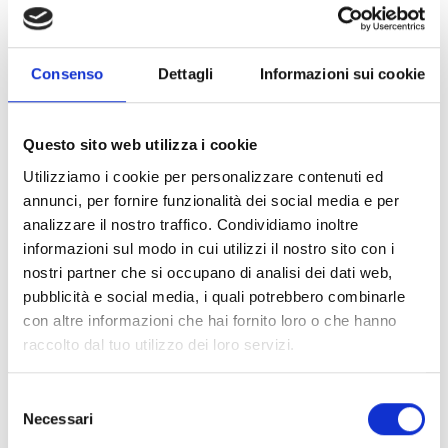
Consenso
Dettagli
Informazioni sui cookie
Ingredienti:
• 150 g di mele tagliate a dadini
• 1 c di burro
Questo sito web utilizza i cookie
• 50 g di mandorle tritate
• 50 g di pangrattato
Utilizziamo i cookie per personalizzare contenuti ed
• 1/2 bustina di zucchero vanigliato
annunci, per fornire funzionalità dei social media e per
• 1/2 puntina di cannella
analizzare il nostro traffico. Condividiamo inoltre
• 1 c di rum
informazioni sul modo in cui utilizzi il nostro sito con i
• 1 puntina di scorza di limone grattugiata
nostri partner che si occupano di analisi dei dati web,
• 1/2 c di succo di limone
pubblicità e social media, i quali potrebbero combinarle
• 1 tuorlo d'uovo
con altre informazioni che hai fornito loro o che hanno
• 1 albume
raccolto dal tuo utilizzo dei loro servizi.
• 1 c di zucchero, a seconda della dolcezza delle
mele
• Altro: Olio/burro per friggere
Selezione
Necessari
del
Divulgazioni di origine:
südtirol.info
consenso