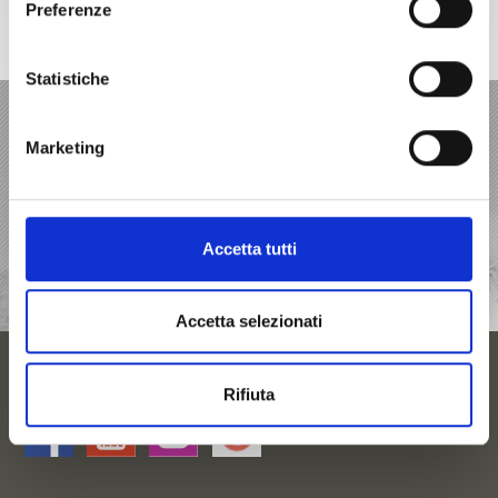
Preferenze
+39 0473 62 31 09
info@latsch.it
Cartina interattiva
Statistiche
VACANZA A LACES-VAL MARTELLO
Marketing
OFFERTE
ALLOGGI
Accetta tutti
RICHIESTA
Accetta selezionati
ALLOGGI
Rifiuta