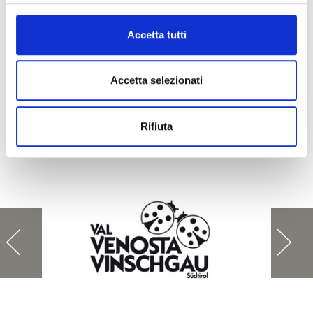
Accetta tutti
torna ai top eventi
Accetta selezionati
IL CONTENUTO VI È STATO UTILE?
Rifiuta
Sì
No