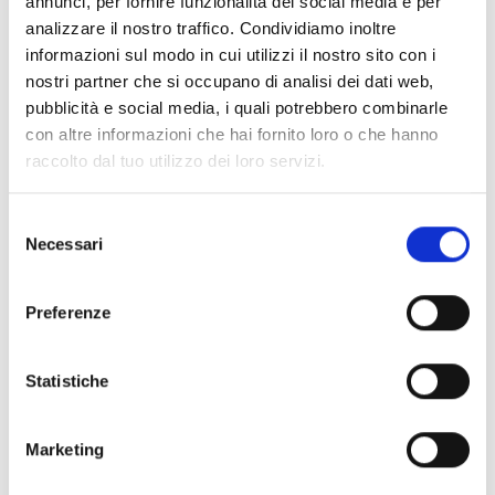
annunci, per fornire funzionalità dei social media e per
Anche i negozi di Silandro saranno aperti sabato e
analizzare il nostro traffico. Condividiamo inoltre
domenica, sia la mattina che il pomeriggio – l’ideale
informazioni sul modo in cui utilizzi il nostro sito con i
per lo shopping natalizio tra suoni e luci di Natale.
nostri partner che si occupano di analisi dei dati web,
pubblicità e social media, i quali potrebbero combinarle
Informazioni
con altre informazioni che hai fornito loro o che hanno
http://www.silandro-lasa.it
raccolto dal tuo utilizzo dei loro servizi.
Iscrizione richiesta
Selezione
Necessari
del
Luogo dell'evento
consenso
Zona Pedonale - Silandro
Preferenze
Organizzatore
Associazione Turistica Silandro-Lasa
Statistiche
Via Cappuccini 10
Silandro 39028
info@schlanders-laas.it
Marketing
www.schlanders-laas.it
Tel.
+39 0473 730155