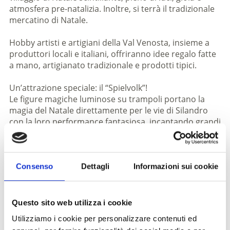
atmosfera pre-natalizia. Inoltre, si terrà il tradizionale
mercatino di Natale.
Hobby artisti e artigiani della Val Venosta, insieme a
produttori locali e italiani, offriranno idee regalo fatte
a mano, artigianato tradizionale e prodotti tipici.
Un’attrazione speciale: il “Spielvolk”!
Le figure magiche luminose su trampoli portano la
magia del Natale direttamente per le vie di Silandro
con la loro performance fantasiosa, incantando grandi
e piccini – un’esperienza da non perdere!
Inoltre vi aspettano tante attività entusiasmanti:
un laboratorio creativo presso la sede base, racconti
Consenso
Dettagli
Informazioni sui cookie
di fiabe al Damml e una caccia al tesoro natalizia con
immagini (inizio il 9 dicembre), in cui potrete ritirare la
vostra ricompensa domenica dalle 15:00 alle 17:00 in
Questo sito web utilizza i cookie
piazza.
Utilizziamo i cookie per personalizzare contenuti ed