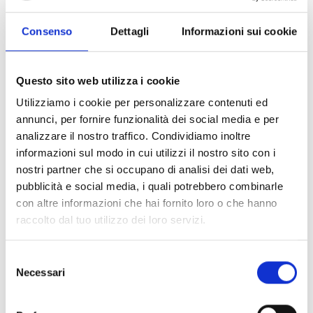
In caso di maltempo l'evento si svolgerà nel
CulturForum di Laces.
Consenso
Dettagli
Informazioni sui cookie
Iscrizione richiesta
Questo sito web utilizza i cookie
Luogo dell'evento
Utilizziamo i cookie per personalizzare contenuti ed
- Laces
annunci, per fornire funzionalità dei social media e per
analizzare il nostro traffico. Condividiamo inoltre
Organizzatore
informazioni sul modo in cui utilizzi il nostro sito con i
Bildungsausschuss Latsch
nostri partner che si occupano di analisi dei dati web,
Bahnhofstr. 14
pubblicità e social media, i quali potrebbero combinarle
39021 Latsch 39021
con altre informazioni che hai fornito loro o che hanno
ba-latsch@rolmail.net
raccolto dal tuo utilizzo dei loro servizi.
Tel.
+39 0473 623288
Selezione
Necessari
del
torna ai top eventi
consenso