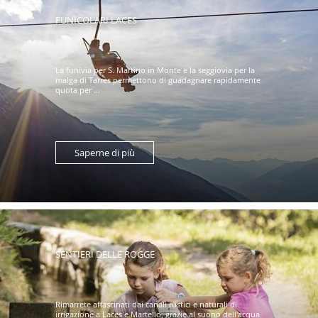
FUNICOLARI LACES
La funivia per S. Martino in Monte e la seggiovia per la
malga di Tarres permettono di guadagnare rapidamente
quota per ...
Saperne di più
SENTIERI DELLE ROGGE
Rimarrete affascinati dai canali rustici e naturali di
irrigazione a Laces e Martello, grazie al suono dell'acqua