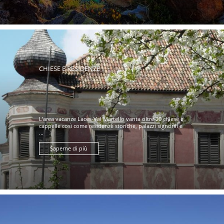
CHIESE E RESIDENZE
L’area vacanze Laces-Val Martello vanta oltre 20 chiese e
cappelle così come residenze storiche, palazzi signorili e
...
Saperne di più