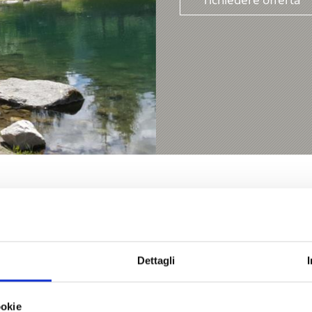
Dettagli
nti
ookie