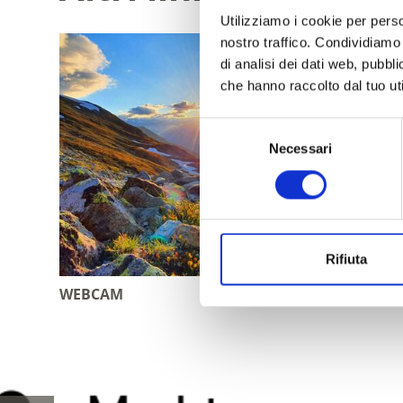
Utilizziamo i cookie per perso
nostro traffico. Condividiamo 
di analisi dei dati web, pubbl
che hanno raccolto dal tuo uti
Selezione
Necessari
del
consenso
Rifiuta
WEBCAM
TUTTI GL