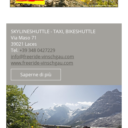
SKYLINESHUTTLE - TAXI, BIKESHUTTLE
Via Maso 71
39021
Laces
Tel.
+39 348 0427229
info@freeride-vinschgau.com
www.freeride-vinschgau.com
Saperne di più