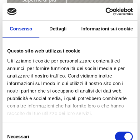
Consenso
Dettagli
Informazioni sui cookie
Questo sito web utilizza i cookie
Utilizziamo i cookie per personalizzare contenuti ed
annunci, per fornire funzionalità dei social media e per
analizzare il nostro traffico. Condividiamo inoltre
informazioni sul modo in cui utilizzi il nostro sito con i
nostri partner che si occupano di analisi dei dati web,
pubblicità e social media, i quali potrebbero combinarle
con altre informazioni che hai fornito loro o che hanno
raccolto dal tuo utilizzo dei loro servizi.
PARRUCCHIERE TREND HAIR
Via Maso 4
39021
Laces
Selezione
Tel.
+39 0473 623164
Necessari
del