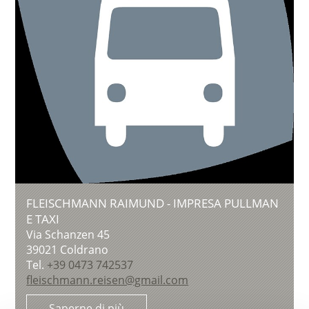
FLEISCHMANN RAIMUND - IMPRESA PULLMAN
E TAXI
Via Schanzen 45
39021
Coldrano
Tel.
+39 0473 742537
fleischmann.reisen@gmail.com
Saperne di più