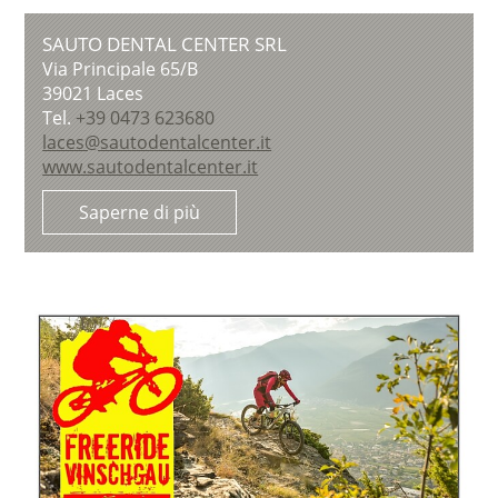
SAUTO DENTAL CENTER SRL
Via Principale 65/B
39021
Laces
Tel.
+39 0473 623680
laces@sautodentalcenter.it
www.sautodentalcenter.it
Saperne di più