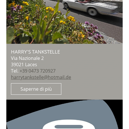
HARRY'S TANKSTELLE
Via Nazionale 2
39021
Laces
Tel.
+39 0473 720927
harrytankstelle@hotmail.de
Saperne di più