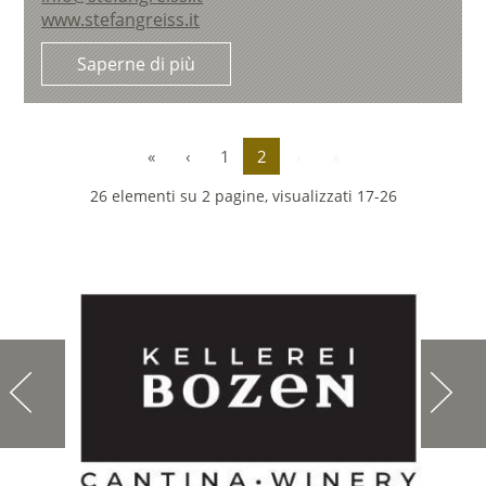
www.stefangreiss.it
Saperne di più
«
‹
1
2
›
»
26 elementi su 2 pagine, visualizzati 17-26