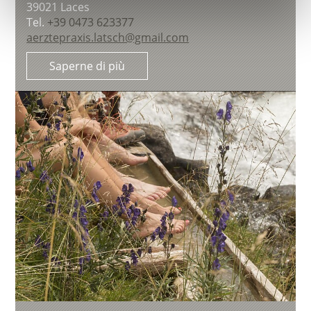
39021
Laces
Tel.
+39 0473 623377
aerztepraxis.latsch@gmail.com
Saperne di più