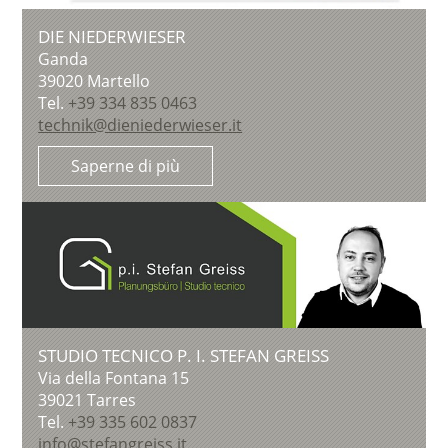
DIE NIEDERWIESER
Ganda
39020
Martello
Tel.
+39 334 835 0463
technik@dieniederwieser.it
Saperne di più
STUDIO TECNICO P. I. STEFAN GREISS
Via della Fontana 15
39021
Tarres
Tel.
+39 335 602 0837
info@stefangreiss.it