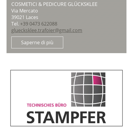
COSMETICI & PEDICURE GLÜCKSKLEE
Via Mercato
39021
Laces
Tel.
+39 0473 622088
gluecksklee.trafoier@gmail.com
Saperne di più