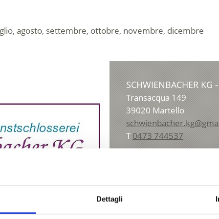
luglio, agosto, settembre, ottobre, novembre, dicembre
SCHWIENBACHER KG -
Transacqua 149
39020
Martello
schwienbacher.kg@gma
T
0473 744537
Dettagli