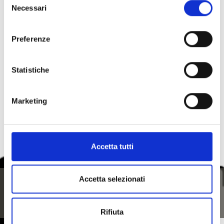
Necessari
del
consenso
Preferenze
torna alla lista
Statistiche
IL CONTENUTO VI È STATO UTILE?
Marketing
Sì
No
Accetta tutti
Accetta selezionati
Rifiuta