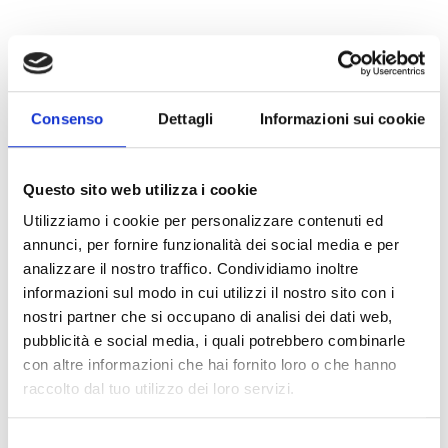
Consenso
Dettagli
Informazioni sui cookie
Questo sito web utilizza i cookie
Utilizziamo i cookie per personalizzare contenuti ed
annunci, per fornire funzionalità dei social media e per
analizzare il nostro traffico. Condividiamo inoltre
informazioni sul modo in cui utilizzi il nostro sito con i
nostri partner che si occupano di analisi dei dati web,
CARPENTERIA FLEISCHMANN ALOIS
Ganda 25
pubblicità e social media, i quali potrebbero combinarle
39020
Martello
con altre informazioni che hai fornito loro o che hanno
info@fleischmann.bz
raccolto dal tuo utilizzo dei loro servizi.
www.fleischmann.bz
T
0473 744568
Selezione