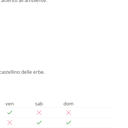
è attento all'ambiente:
astellino delle erbe.
ven
sab
dom