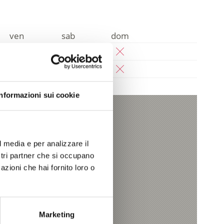
ven
sab
dom
Informazioni sui cookie
BE
l media e per analizzare il
ostri partner che si occupano
it
azioni che hai fornito loro o
t
Marketing