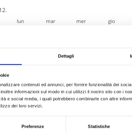
12.
lun
mar
mer
gio
:00
:00
Dettagli
CASTELLINO DELLE ER
ookie
Via Schanzen 50
nalizzare contenuti ed annunci, per fornire funzionalità dei socia
39021
Coldrano - Laces
inoltre informazioni sul modo in cui utilizzi il nostro sito con i n
info@kraeuterschloessl.
icità e social media, i quali potrebbero combinarle con altre inform
www.kraeuterschloessl.i
lizzo dei loro servizi.
T
+39 0473 74 23 67
Preferenze
Statistiche