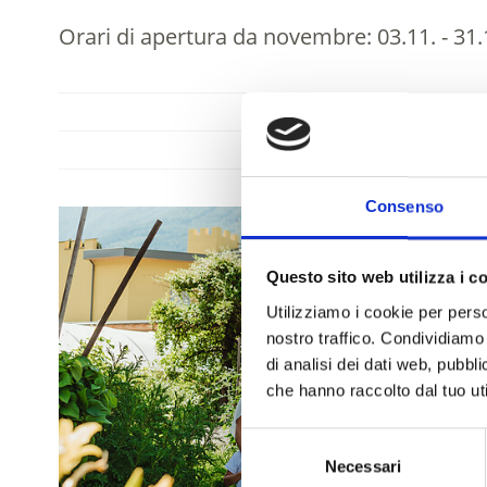
Orari di apertura da novembre:
03.11. - 31.
08:00 - 18
09:00 - 17
Consenso
Questo sito web utilizza i c
Utilizziamo i cookie per perso
nostro traffico. Condividiamo 
di analisi dei dati web, pubbl
che hanno raccolto dal tuo uti
Selezione
Necessari
del