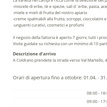
La varietà nei campi è ricca come la selezione dei p
-miscele di erbe, tè e spezie, sali d´erbe, pasta, acet
-miele e mieli di frutta del nostro apiario
-creme spalmabili alla frutta, sciroppi, cioccolatini 
-unguenti curativi, cosmetici e profumi
Il negozio della fattoria è aperto 7 giorni, tutti i pr
Visite guidate su richiesta con un minimo di 10 part
Descrizione d'arrivo
A Coldrano prendete la strada verso Val Martello, d
Orari di apertura fino a ottobre:
01.04. - 31
08:00 - 18
09:00 - 17