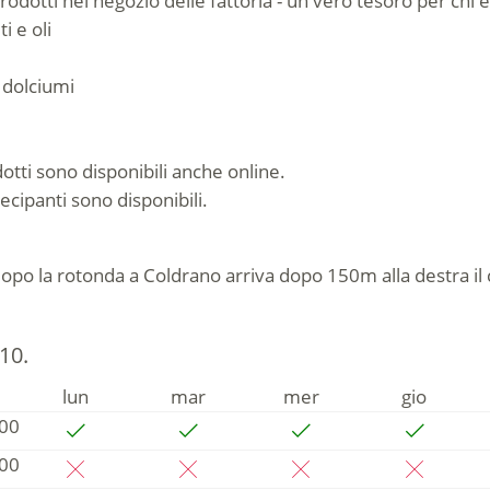
rodotti nel negozio delle fattoria - un vero tesoro per chi 
i e oli
e dolciumi
odotti sono disponibili anche online.
ecipanti sono disponibili.
opo la rotonda a Coldrano arriva dopo 150m alla destra il c
.10.
lun
mar
mer
gio
:00
:00