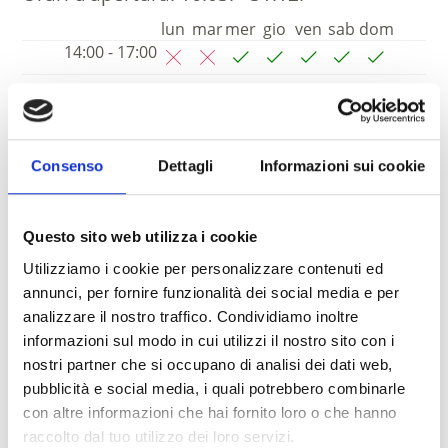
lun
mar
mer
gio
ven
sab
dom
14:00 - 17:00
Consenso
Dettagli
Informazioni sui cookie
Questo sito web utilizza i cookie
Utilizziamo i cookie per personalizzare contenuti ed
annunci, per fornire funzionalità dei social media e per
analizzare il nostro traffico. Condividiamo inoltre
informazioni sul modo in cui utilizzi il nostro sito con i
nostri partner che si occupano di analisi dei dati web,
pubblicità e social media, i quali potrebbero combinarle
con altre informazioni che hai fornito loro o che hanno
IL MONDO DELLE FRAGOLE
raccolto dal tuo utilizzo dei loro servizi.