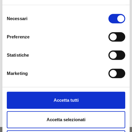
Meiern 96
39020
Val Martello
Selezione
meg@vip.coop
Necessari
del
T
+39 0473 745005
consenso
Preferenze
torna alla lista
Statistiche
Marketing
IL CONTENUTO VI È STATO UTILE?
Sì
No
Accetta tutti
Accetta selezionati