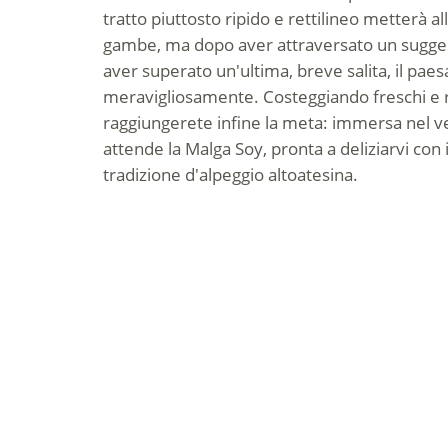
tratto piuttosto ripido e rettilineo metterà al
gambe, ma dopo aver attraversato un sugges
aver superato un'ultima, breve salita, il paes
meravigliosamente. Costeggiando freschi e rig
raggiungerete infine la meta: immersa nel ve
attende la Malga Soy, pronta a deliziarvi con i p
tradizione d'alpeggio altoatesina.