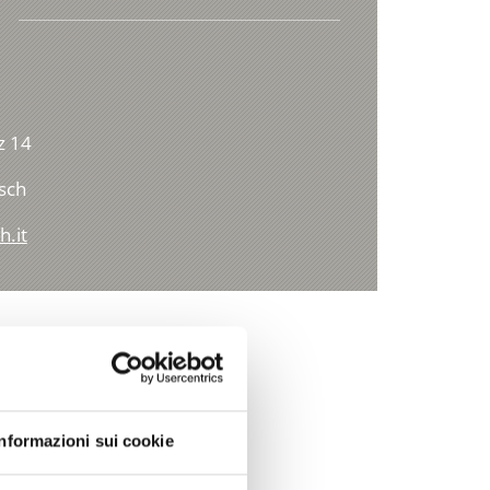
z 14
sch
h.it
Informazioni sui cookie