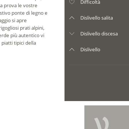
Difficoltà
la prova le vostre
tivo ponte di legno e
Dislivello salita
aggio si apre
ogliosi prati alpini,
Dislivello discesa
rde più autentico vi
iatti tipici della
Dislivello
V