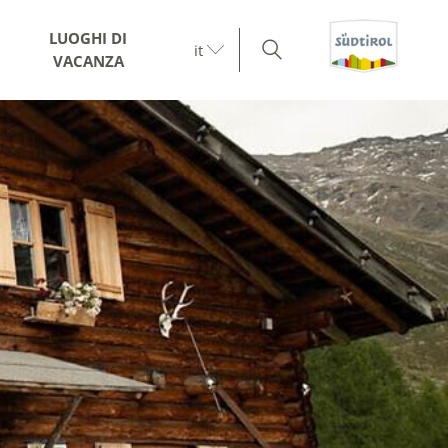
LUOGHI DI
it
VACANZA