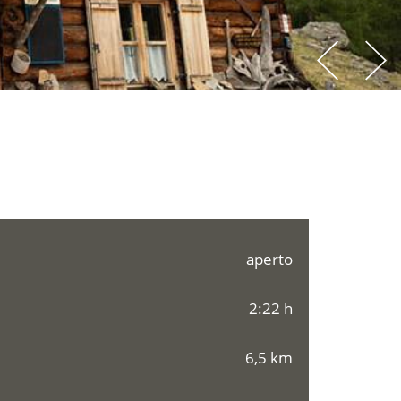
aperto
2:22 h
6,5 km