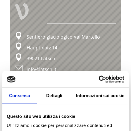
V
Sentiero glaciologico Val Martello
Hauptplatz 14
39021 Latsch
info@latsch.it
Posizione
Impressioni
Consenso
Dettagli
Informazioni sui cookie
Questo sito web utilizza i cookie
Utilizziamo i cookie per personalizzare contenuti ed