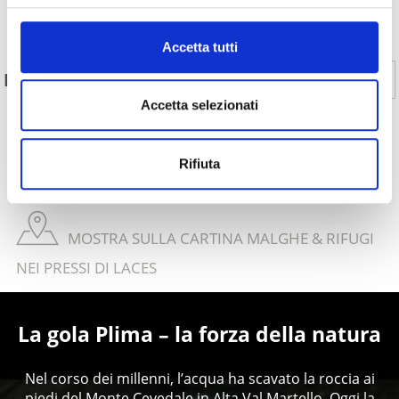
Indietro
Accetta tutti
Sì
No
IL CONTENUTO VI È STATO UTILE?
Accetta selezionati
MOSTRA SULLA CARTINA SENTIERI TEMATICI
Rifiuta
IN VAL VENOSTA
MOSTRA SULLA CARTINA MALGHE & RIFUGI
NEI PRESSI DI LACES
La gola Plima – la forza della natura
Nel corso dei millenni, l’acqua ha scavato la roccia ai
piedi del Monte Cevedale in Alta Val Martello. Oggi la