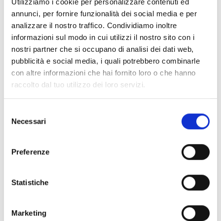
Utilizziamo i cookie per personalizzare contenuti ed
V
annunci, per fornire funzionalità dei social media e per
analizzare il nostro traffico. Condividiamo inoltre
informazioni sul modo in cui utilizzi il nostro sito con i
nostri partner che si occupano di analisi dei dati web,
pubblicità e social media, i quali potrebbero combinarle
Giro Lago di Tarres
con altre informazioni che hai fornito loro o che hanno
raccolto dal tuo utilizzo dei loro servizi.
Hauptplatz 14
39021 Latsch
Selezione
Necessari
del
info@latsch.it
consenso
Preferenze
Posizione
Impressioni
Statistiche
Marketing