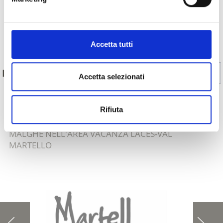
Indietro
Accetta tutti
Sì
No
IL CONTENUTO VI È STATO UTILE?
Accetta selezionati
Rifiuta
MOSTRA SULLA CARTINA ESCURSIONI SU
MALGHE NELL'AREA VACANZA LACES-VAL
MARTELLO