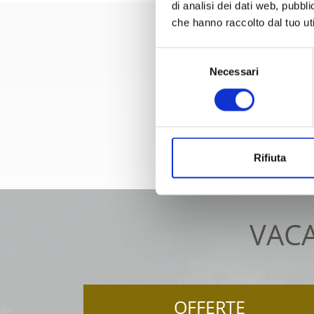
di analisi dei dati web, pubbl
che hanno raccolto dal tuo uti
Selezione
Necessari
del
consenso
+39 04
Rifiuta
VACA
OFFERTE