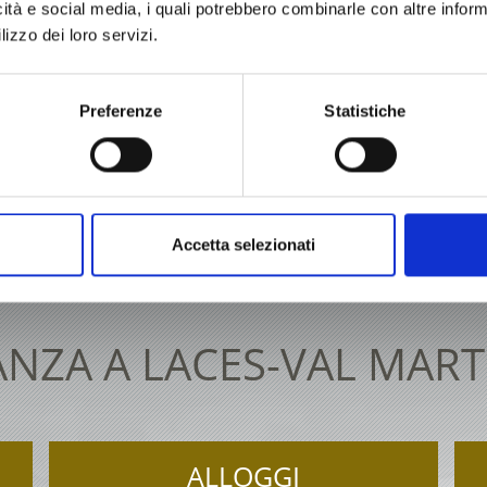
icità e social media, i quali potrebbero combinarle con altre inform
lizzo dei loro servizi.
Preferenze
Statistiche
73 62 31 09
info@latsch.it
Cartina inte
Accetta selezionati
NZA A LACES-VAL MAR
ALLOGGI