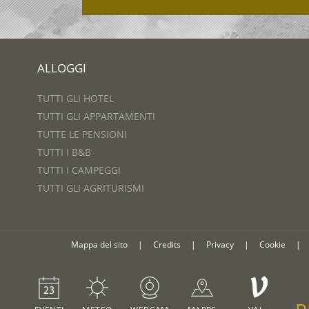
ALLOGGI
TUTTI GLI HOTEL
TUTTI GLI APPARTAMENTI
TUTTE LE PENSIONI
TUTTI I B&B
TUTTI I CAMPEGGI
TUTTI GLI AGRITURISMI
Mappa del sito
|
Credits
|
Privacy
|
Cookie
|
V