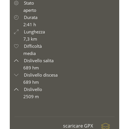
Stato
aperto
Durata
2:41 h
Lunghezza
7,3 km
Difficoltà
media
Dislivello salita
689 hm
Dislivello discesa
689 hm
Dislivello
2509 m
scaricare GPX