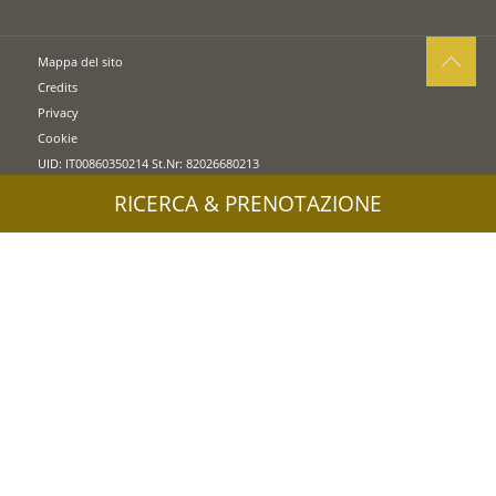
Mappa del sito
Credits
Privacy
Cookie
UID: IT00860350214 St.Nr: 82026680213
RICERCA & PRENOTAZIONE