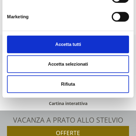
IL CONTENUTO VI È STATO UTILE?
Marketing
Sì
No
Accetta tutti
Accetta selezionati
+39 0473 61 60 34
office@prad.info
Rifiuta
Cartina interattiva
VACANZA A PRATO ALLO STELVIO
OFFERTE