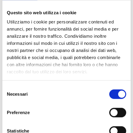
Questo sito web utilizza i cookie
Utilizziamo i cookie per personalizzare contenuti ed
annunci, per fornire funzionalità dei social media e per
analizzare il nostro traffico. Condividiamo inoltre
informazioni sul modo in cui utilizzi il nostro sito con i
nostri partner che si occupano di analisi dei dati web,
SALICE ANNERENTE
pubblicità e social media, i quali potrebbero combinarle
Via Croce 4 c
con altre informazioni che hai fornito loro o che hanno
39026
Prato allo Stelvio
raccolto dal tuo utilizzo dei loro servizi.
tv@prad.info
www.prad.info
T
+39 0473 616034
Selezione
Necessari
del
consenso
Preferenze
torna alla lista
Statistiche