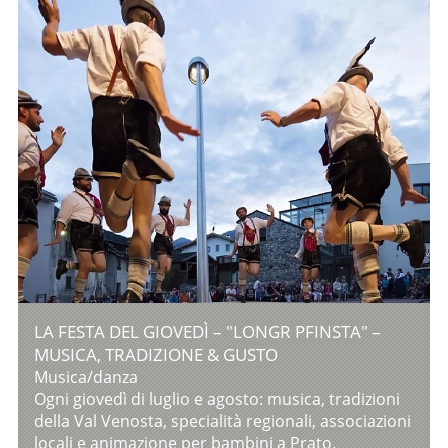
LA FESTA DEL GIOVEDÌ – "LONGR PFINSTA" –
MUSICA, TRADIZIONE & GUSTO
Musica/danza
Ogni giovedì di luglio e agosto: musica, tradizioni
della Val Venosta, specialità regionali, associazioni
locali e animazione per bambini a Prato.