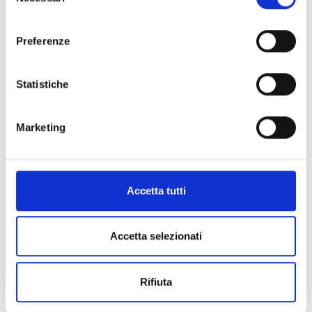
del
consenso
Preferenze
Statistiche
Marketing
ORTLER ALPIN CAMP MTB
Sport
Ortler Alpin Camp MTB · 17.09.2026 – 19.09.2026
Accetta tutti
17/09 - 19/09/2026
Prato allo Stelvio
Accetta selezionati
Saperne di più
Rifiuta