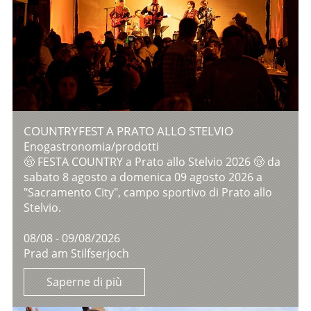
COUNTRYFEST A PRATO ALLO STELVIO
Enogastronomia/prodotti
🤠 FESTA COUNTRY a Prato allo Stelvio 2026 🤠 da
sabato 8 agosto a domenica 09 agosto 2026 a
"Sacramento City", campo sportivo di Prato allo
Stelvio.
08/08 - 09/08/2026
Prad am Stilfserjoch
Saperne di più