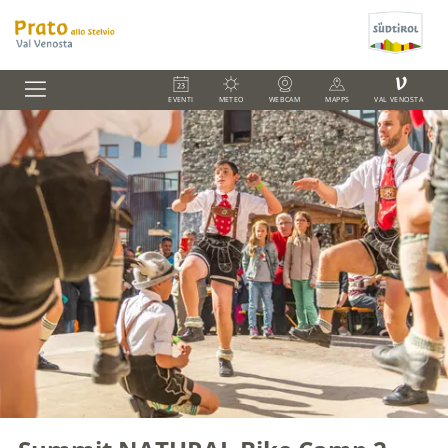
V
EVENTI
METEO
WEBCAM
MAPPS
VAL VENOSTA