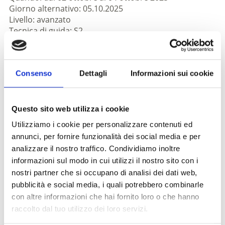
Giorno alternativo: 05.10.2025
Livello: avanzato
Tecnica di guida: S2
Giorno 1: con navetta 1100 up/1700 down 32 km
(passaggio a spinta/portata)
Giorno 2: con navetta 1200 up/1800 down 40 km
Consenso
Dettagli
Informazioni sui cookie
(passaggio a spinta)
Giorno 3: con navetta 1400 up/2100 down 30 km
(passaggio a spinta/carro)
Prezzo: 205€ prezzo standard, 160€ prezzo speciale
Questo sito web utilizza i cookie
aziende partner di Prato
Utilizziamo i cookie per personalizzare contenuti ed
Servizio incluso: guida, navette e regalo di alta qualità
annunci, per fornire funzionalità dei social media e per
Termine di iscrizione: 2 settimane prima del campo
analizzare il nostro traffico. Condividiamo inoltre
informazioni sul modo in cui utilizzi il nostro sito con i
Informazioni
nostri partner che si occupano di analisi dei dati web,
https://www.prad.info
pubblicità e social media, i quali potrebbero combinarle
con altre informazioni che hai fornito loro o che hanno
Iscrizione richiesta
raccolto dal tuo utilizzo dei loro servizi.
Registrazione:
Fino a 2 settimane prima del camp