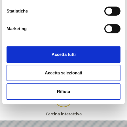
torna ai top eventi
Statistiche
IL CONTENUTO VI È STATO UTILE?
Marketing
Sì
No
Accetta tutti
Accetta selezionati
+39 0473 61 60 34
office@prad.info
Rifiuta
Cartina interattiva