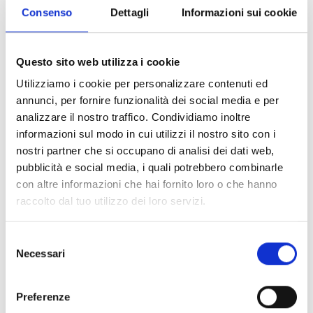
Cibo, bevande e musica sono ben forniti!
Consenso
Dettagli
Informazioni sui cookie
Oltre ai prodotti regionali locali, vengono offerti
prodotti artigianali di alta qualità e articoli tipici del
mercato.
Questo sito web utilizza i cookie
Questo mercato si svolge a Prato ogni anno il 21
Utilizziamo i cookie per personalizzare contenuti ed
settembre (tranne se domenica) dal XIX secolo.
annunci, per fornire funzionalità dei social media e per
analizzare il nostro traffico. Condividiamo inoltre
Informazioni
informazioni sul modo in cui utilizzi il nostro sito con i
http://www.prad.info
nostri partner che si occupano di analisi dei dati web,
pubblicità e social media, i quali potrebbero combinarle
Iscrizione richiesta
con altre informazioni che hai fornito loro o che hanno
raccolto dal tuo utilizzo dei loro servizi.
Luogo dell'evento
- Prato allo Stelvio
Selezione
Necessari
del
Organizzatore
consenso
Undefiniert
Preferenze