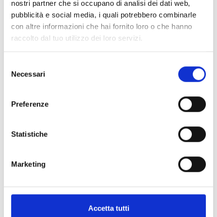
nostri partner che si occupano di analisi dei dati web,
Anche i negozi di Silandro saranno aperti sabato e
domenica, sia la mattina che il pomeriggio – l’ideale
pubblicità e social media, i quali potrebbero combinarle
per lo shopping natalizio tra suoni e luci di Natale.
con altre informazioni che hai fornito loro o che hanno
raccolto dal tuo utilizzo dei loro servizi.
Informazioni
http://www.silandro-lasa.it
Selezione
Necessari
del
Iscrizione richiesta
consenso
Preferenze
Luogo dell'evento
Zona Pedonale - Silandro
Statistiche
Organizzatore
Associazione Turistica Silandro-Lasa
Marketing
Via Cappuccini 10
Silandro 39028
info@schlanders-laas.it
www.schlanders-laas.it
Accetta tutti
Tel.
+39 0473 730155