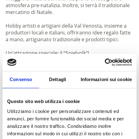
atmosfera pre-natalizia. Inoltre, si terrà il tradizionale
mercatino di Natale.
Hobby artisti e artigiani della Val Venosta, insieme a
produttori locali e italiani, offriranno idee regalo fatte
a mano, artigianato tradizionale e prodotti tipici.
Un’attrazione speciale: il “Spielvolk”!
Le figure magiche luminose su trampoli portano la
magia del Natale direttamente per le vie di Silandro
con la loro performance fantasiosa, incantando grandi
Consenso
Dettagli
Informazioni sui cookie
e piccini – un’esperienza da non perdere!
Inoltre vi aspettano tante attività entusiasmanti:
un laboratorio creativo presso la sede base, racconti
Questo sito web utilizza i cookie
di fiabe al Damml e una caccia al tesoro natalizia con
Utilizziamo i cookie per personalizzare contenuti ed
immagini (inizio il 9 dicembre), in cui potrete ritirare la
annunci, per fornire funzionalità dei social media e per
vostra ricompensa domenica dalle 15:00 alle 17:00 in
analizzare il nostro traffico. Condividiamo inoltre
piazza.
informazioni sul modo in cui utilizzi il nostro sito con i