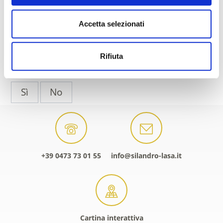
Accetta selezionati
torna ai top eventi
Rifiuta
IL CONTENUTO VI È STATO UTILE?
Sì
No
+39 0473 73 01 55
info@silandro-lasa.it
Cartina interattiva