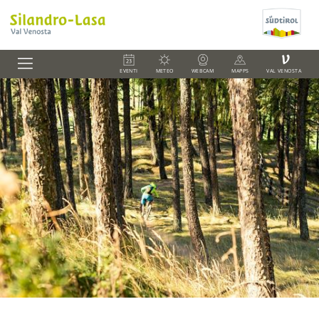
V
EVENTI
METEO
WEBCAM
MAPPS
VAL VENOSTA