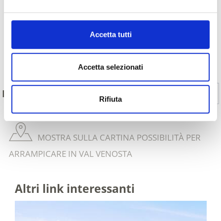
Accetta tutti
Indietro
Accetta selezionati
Sì
No
IL CONTENUTO VI È STATO UTILE?
Rifiuta
MOSTRA SULLA CARTINA POSSIBILITÀ PER
ARRAMPICARE IN VAL VENOSTA
Altri link interessanti