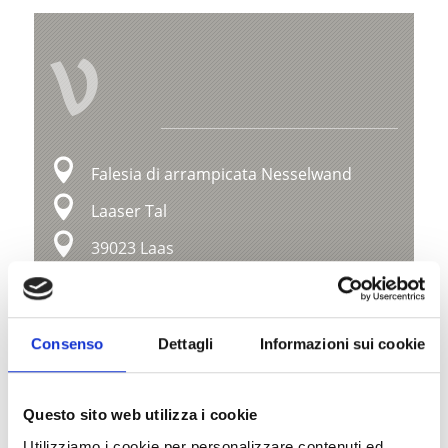
V
Falesia di arrampicata Nesselwand
Laaser Tal
39023 Laas
+39 0471 978141
laas@alpenverein.it
Consenso
Dettagli
Informazioni sui cookie
www.alpenverein.it
Mappa e profilo di elevazione
Questo sito web utilizza i cookie
Utilizziamo i cookie per personalizzare contenuti ed