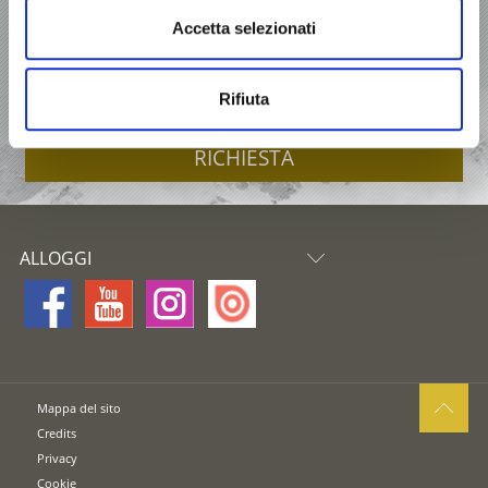
Accetta selezionati
OFFERTE
ALLOGGI
Rifiuta
RICHIESTA
ALLOGGI
Mappa del sito
Credits
Privacy
Cookie