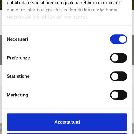
pubblicità e social media, i quali potrebbero combinarle
con altre informazioni che hai fornito loro o che hanno
raccolto dal tuo utilizzo dei loro servizi.
Selezione
Necessari
del
consenso
Preferenze
Statistiche
Marketing
+39 0473 62 31 09
info@latsch.it
Cartina interattiva
Accetta tutti
VACANZA A LACES-VAL MARTELLO