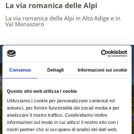
La via romanica delle Alpi
La via romanica delle Alpi in Alto Adige e in
Val Monastero
Giornata del Romanico in Val Venosta
Consenso
Dettagli
Informazioni sui cookie
La Val Venosta, assieme alla Val Monastero, ospita alcune delle chiese e
degli affreschi più antichi d’Europa. Ogni anno, in occasione della
Questo sito web utilizza i cookie
Giornata del Romanico, i siti culturali romanici sono aperti al pubblico e
offrono un’ottima occasione per conoscere questo periodo artistico che
Utilizziamo i cookie per personalizzare contenuti ed
si estende dal 700 al 1300 d.C.
annunci, per fornire funzionalità dei social media e per
analizzare il nostro traffico. Condividiamo inoltre
informazioni sul modo in cui utilizzi il nostro sito con i
nostri partner che si occupano di analisi dei dati web,
Saperne di più