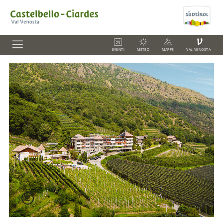
V
EVENTI
METEO
MAPPS
VAL VENOSTA