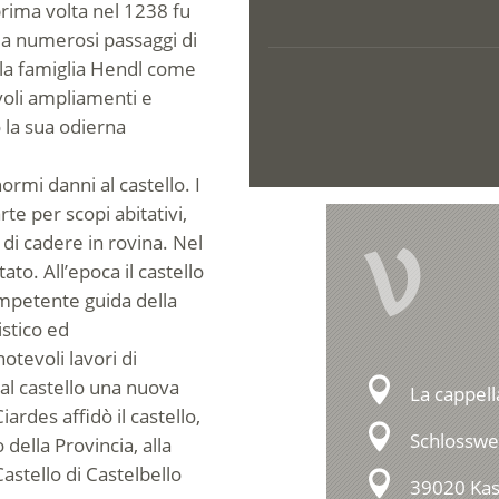
prima volta nel 1238 fu
o a numerosi passaggi di
alla famiglia Hendl come
voli ampliamenti e
 la sua odierna
rmi danni al castello. I
te per scopi abitativi,
V
o di cadere in rovina. Nel
to. All’epoca il castello
competente guida della
istico ed
otevoli lavori di
 al castello una nuova
La cappell
iardes affidò il castello,
Schlosswe
 della Provincia, alla
astello di Castelbello
39020 Kast