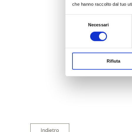
che hanno raccolto dal tuo uti
Selezione
Necessari
del
consenso
Rifiuta
Indietro