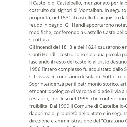
Il Castello di Castelbello, menzionato per la 
costruito dai signori di Montalban. In seguit
proprietà, nel 1531 il castello fu acquisito d
feudo in pegno. Gli Hendl apportarono note
modifiche, conferendo a Castello Castelbello
struttura.
Gli incendi del 1813 e del 1824 causarono eno
Conti Hendl ricostruirono solo una piccola par
lasciando il resto del castello al triste destin
1956 l’intero complesso fu acquistato dallo Sta
si trovava in condizioni desolanti. Sotto la 
Soprintendenza per il patrimonio storico, art
etnoantropologico di Verona si diede il via a n
restauro, conclusi nel 1995, che conferirono
fruibilità. Dal 1999 il Comune di Castelbello-C
dapprima di proprietà dello Stato e in seguito
direzione e amministrazione del “Curatorio C