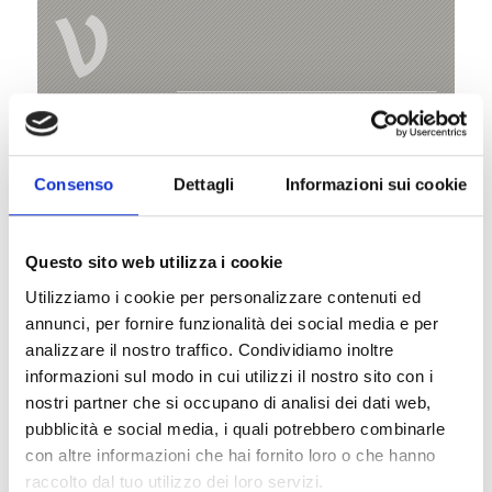
V
La parrocchiale vecchia a Maragno
Staatsstraße 5
Consenso
Dettagli
Informazioni sui cookie
39020 Kastelbell - Tschars
+39 0473 62 41 93
Questo sito web utilizza i cookie
Utilizziamo i cookie per personalizzare contenuti ed
info@kastelbell-tschars.com
annunci, per fornire funzionalità dei social media e per
www.kastelbell-tschars.com
analizzare il nostro traffico. Condividiamo inoltre
informazioni sul modo in cui utilizzi il nostro sito con i
nostri partner che si occupano di analisi dei dati web,
Mappa e profilo di elevazione
pubblicità e social media, i quali potrebbero combinarle
Impressioni
con altre informazioni che hai fornito loro o che hanno
raccolto dal tuo utilizzo dei loro servizi.