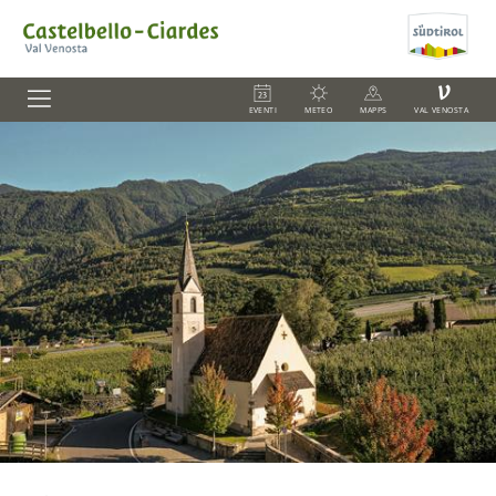
V
EVENTI
METEO
MAPPS
VAL VENOSTA