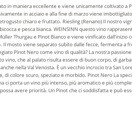
ato in maniera eccellente e viene unicamente coltivato a P
sivamente in acciaio e alla fine di marzo viene imbottiglia
etrogusto chiaro e fruttato.
Riesling (Renano)
Il nostro vign
lbicocca e pesca bianca.
WEINSINN
questo vino rapprasent
Müller Thurgau e Pinot Bianco e viene vinificato dall’inizio
ro. Il mosto viene separato subito dalle fecce, fermenta a 
pregiato Pinot Nero come vino di qualità? La nostra passion
ino, che al palato risulta essere di buon corpo, di garbata
 anche nella Val Venosta. È un vecchio incrocio tra San Lor
te, di colore scuro, speziato e morbido.
Pinot Nero
La specia
na ci porta un vino più intenso, più aromatico e più complet
o possa avere priorità. Un Pinot che ci soddisfatta e può e