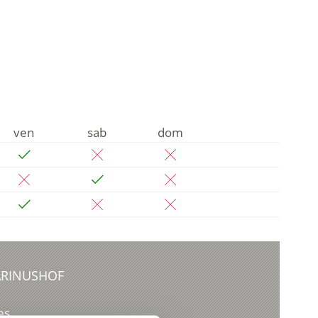
ven
sab
dom
ARINUSHOF
es