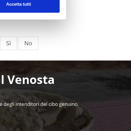
Accetta tutti
Sì
No
al Venosta
 e degli intenditori del cibo genuino.