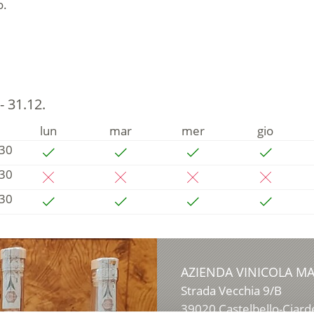
o.
- 31.12.
lun
mar
mer
gio
:30
:30
:30
AZIENDA VINICOLA M
Strada Vecchia 9/B
39020
Castelbello-Ciard