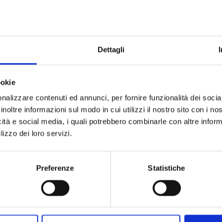
info@marinushof.it
www.marinushof.it
T
+39 335 420136
Dettagli
ookie
nalizzare contenuti ed annunci, per fornire funzionalità dei socia
inoltre informazioni sul modo in cui utilizzi il nostro sito con i n
icità e social media, i quali potrebbero combinarle con altre inform
lizzo dei loro servizi.
Preferenze
Statistiche