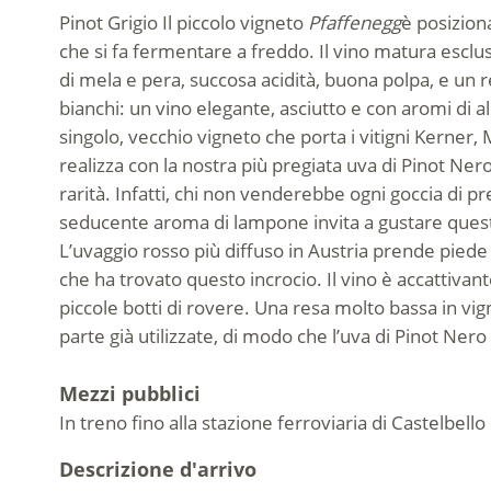
Pinot Grigio
Il piccolo vigneto
Pfaffenegg
è posizion
che si fa fermentare a freddo. Il vino matura esclu
di mela e pera, succosa acidità, buona polpa, e un r
bianchi: un vino elegante, asciutto e con aromi di a
singolo, vecchio vigneto che porta i vitigni Kerner, 
realizza con la nostra più pregiata uva di Pinot Ne
rarità. Infatti, chi non venderebbe ogni goccia di 
seducente aroma di lampone invita a gustare questo v
L’uvaggio rosso più diffuso in Austria prende piede
che ha trovato questo incrocio. Il vino è accattivan
piccole botti di rovere. Una resa molto bassa in vig
parte già utilizzate, di modo che l’uva di Pinot Ner
Mezzi pubblici
In treno fino alla stazione ferroviaria di Castelbello
Descrizione d'arrivo