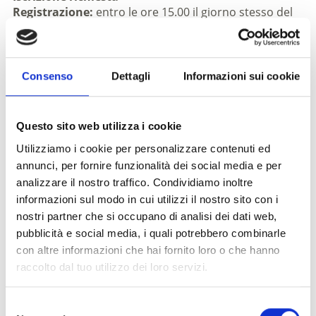
Registrazione:
entro le ore 15.00 il giorno stesso del
tour al numero 0473 624193, presso l'ufficio turistico
di Castelbello-Ciardes, online o presso il vostro
albergatore
Luogo di ritrovo:
ore 16.00 azienda vinicola "Köfelgut"
Consenso
Dettagli
Informazioni sui cookie
Luogo dell'evento
Azienda vinicola "Köfelgut" - Castelbello-Ciardes
Questo sito web utilizza i cookie
Utilizziamo i cookie per personalizzare contenuti ed
Organizzatore
annunci, per fornire funzionalità dei social media e per
Ass. turistica Castelbello Ciardes
analizzare il nostro traffico. Condividiamo inoltre
Via Statale 4A
informazioni sul modo in cui utilizzi il nostro sito con i
Castelbello Ciardes
nostri partner che si occupano di analisi dei dati web,
info@kastelbell-tschars.com
pubblicità e social media, i quali potrebbero combinarle
www.kastelbell-tschars.com
con altre informazioni che hai fornito loro o che hanno
Tel.
+39 0473 624193
raccolto dal tuo utilizzo dei loro servizi.
torna ai top eventi
Selezione