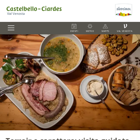
V
EVENTI
METEO
MAPPS
VAL VENOSTA