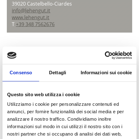
39020
Castelbello-Ciardes
info@lehengut.it
www.lehengut.it
T
+39 348 7562676
torna alla lista
Consenso
Dettagli
Informazioni sui cookie
IL CONTENUTO VI È STATO UTILE?
Questo sito web utilizza i cookie
Sì
No
Utilizziamo i cookie per personalizzare contenuti ed
annunci, per fornire funzionalità dei social media e per
Altri link interessanti
analizzare il nostro traffico. Condividiamo inoltre
informazioni sul modo in cui utilizzi il nostro sito con i
nostri partner che si occupano di analisi dei dati web,