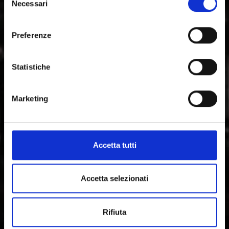
Necessari
caratterizzata da usanze da vivere, tradizioni e
del
modernità: dalla Via romanica delle Alpi, fino
consenso
all'architettura contemporanea, l'arte, il teatro e la
Preferenze
musica.
Statistiche
Marketing
Accetta tutti
Accetta selezionati
Rifiuta