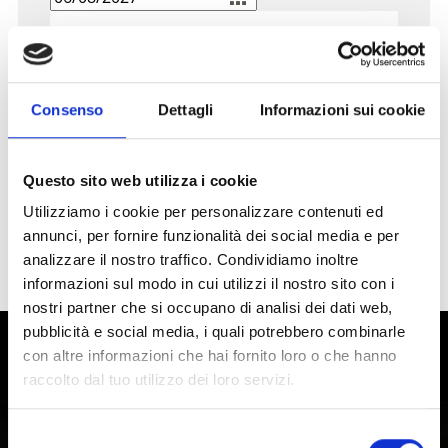
Parola chiave
Consenso
Dettagli
Informazioni sui cookie
Questo sito web utilizza i cookie
Resetta la ricerca
Utilizziamo i cookie per personalizzare contenuti ed
annunci, per fornire funzionalità dei social media e per
analizzare il nostro traffico. Condividiamo inoltre
Non ci sono elementi.
informazioni sul modo in cui utilizzi il nostro sito con i
nostri partner che si occupano di analisi dei dati web,
pubblicità e social media, i quali potrebbero combinarle
Vivere la storia e la cultura in Val
con altre informazioni che hai fornito loro o che hanno
raccolto dal tuo utilizzo dei loro servizi.
Venosta
Selezione
La regione culturale della Val Venosta, in Alto Adige, è