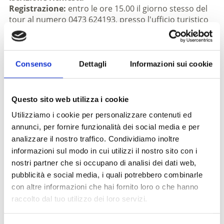
Registrazione:
entro le ore 15.00 il giorno stesso del
tour al numero 0473 624193, presso l'ufficio turistico
di Castelbello-Ciardes, online o presso il vostro
albergatore
Luogo di ritrovo:
ore 16.00 azienda vinicola "Köfelgut"
Consenso
Dettagli
Informazioni sui cookie
Luogo dell'evento
Azienda vinicola "Köfelgut" - Castelbello-Ciardes
Questo sito web utilizza i cookie
Organizzatore
Utilizziamo i cookie per personalizzare contenuti ed
Ass. turistica Castelbello Ciardes
annunci, per fornire funzionalità dei social media e per
Via Statale 4A
analizzare il nostro traffico. Condividiamo inoltre
Castelbello Ciardes
informazioni sul modo in cui utilizzi il nostro sito con i
info@kastelbell-tschars.com
nostri partner che si occupano di analisi dei dati web,
www.kastelbell-tschars.com
pubblicità e social media, i quali potrebbero combinarle
Tel.
+39 0473 624193
con altre informazioni che hai fornito loro o che hanno
raccolto dal tuo utilizzo dei loro servizi.
torna ai top eventi