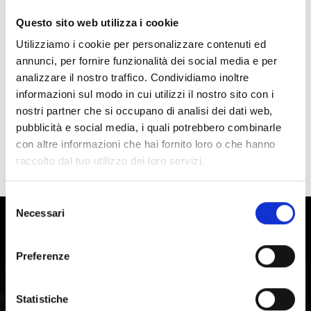
Banda musicale di Ciardes
Questo sito web utilizza i cookie
Ciardes
www.musikkapelle-tschars.de.vu/
Utilizziamo i cookie per personalizzare contenuti ed
annunci, per fornire funzionalità dei social media e per
analizzare il nostro traffico. Condividiamo inoltre
torna ai top eventi
informazioni sul modo in cui utilizzi il nostro sito con i
nostri partner che si occupano di analisi dei dati web,
pubblicità e social media, i quali potrebbero combinarle
IL CONTENUTO VI È STATO UTILE?
con altre informazioni che hai fornito loro o che hanno
raccolto dal tuo utilizzo dei loro servizi.
Sì
No
Selezione
Necessari
del
Vivere la storia e la cultura in Val
consenso
Venosta
Preferenze
La regione culturale della Val Venosta, in Alto Adige, è
Statistiche
caratterizzata da usanze da vivere, tradizioni e