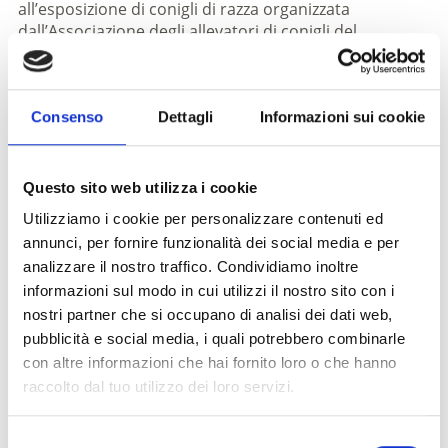
all’esposizione di conigli di razza organizzata
dall’Associazione degli allevatori di conigli del
Burggrafenamt. Inoltre, il Castello di Juval – Messner
Mountain Museum è aperto ai visitatori. Infine, presso
l'Oberschlossbauer è possibile degustare e acquistare
Consenso
Dettagli
Informazioni sui cookie
ottimo vino di produzione propria.
Iscrizione richiesta
Questo sito web utilizza i cookie
Utilizziamo i cookie per personalizzare contenuti ed
Luogo dell'evento
- Juval
annunci, per fornire funzionalità dei social media e per
analizzare il nostro traffico. Condividiamo inoltre
informazioni sul modo in cui utilizzi il nostro sito con i
Organizzatore
nostri partner che si occupano di analisi dei dati web,
Osterie Collina Juval
Juval 39020
pubblicità e social media, i quali potrebbero combinarle
con altre informazioni che hai fornito loro o che hanno
raccolto dal tuo utilizzo dei loro servizi.
torna ai top eventi
Selezione