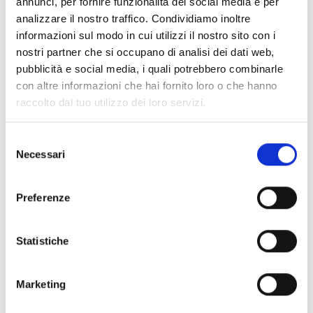
annunci, per fornire funzionalità dei social media e per
Registrazione:
necessaria entro le ore 12.00 del
giorno precedente
analizzare il nostro traffico. Condividiamo inoltre
Luogo di ritrovo:
Coop. Frutt. Juval
informazioni sul modo in cui utilizzi il nostro sito con i
nostri partner che si occupano di analisi dei dati web,
pubblicità e social media, i quali potrebbero combinarle
Luogo dell'evento
- Castelbello-Ciardes
con altre informazioni che hai fornito loro o che hanno
raccolto dal tuo utilizzo dei loro servizi.
Organizzatore
Ass. turistica Castelbello Ciardes
Selezione
Via Statale 4A
Necessari
del
Castelbello Ciardes
consenso
info@kastelbell-tschars.com
Preferenze
www.kastelbell-tschars.com
Tel.
+39 0473 624193
Statistiche
torna ai top eventi
Marketing