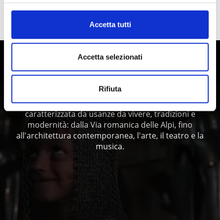
IL CONTENUTO VI È STATO UTILE?
Accetta tutti
Sì
No
Accetta selezionati
Vivere la storia e la cultura in Val
Venosta
Rifiuta
La regione culturale della Val Venosta, in Alto Adige, è
caratterizzata da usanze da vivere, tradizioni e
modernità: dalla Via romanica delle Alpi, fino
all'architettura contemporanea, l'arte, il teatro e la
musica.