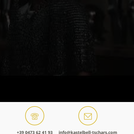
+39 0473 62 41 93
info@kastelbell-tschars.com