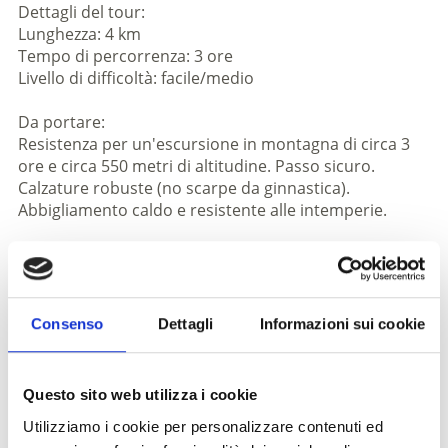
Dettagli del tour:
Lunghezza: 4 km
Tempo di percorrenza: 3 ore
Livello di difficoltà: facile/medio
Da portare:
Resistenza per un'escursione in montagna di circa 3
ore e circa 550 metri di altitudine. Passo sicuro.
Calzature robuste (no scarpe da ginnastica).
Abbigliamento caldo e resistente alle intemperie.
Non dimenticare la lampada frontale o la torcia!!
Informazioni
Consenso
Dettagli
Informazioni sui cookie
https://www.kastelbell-tschars.com
scarica pdf
Questo sito web utilizza i cookie
Utilizziamo i cookie per personalizzare contenuti ed
Iscrizione richiesta