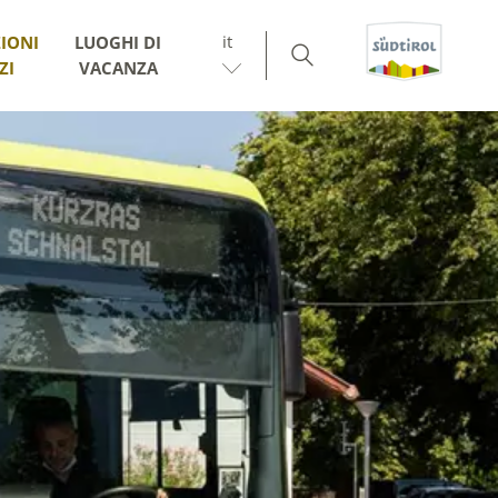
it
IONI
LUOGHI DI
ZI
VACANZA