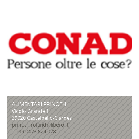
ALIMENTARI PRINOTH
Vicolo Grande 1
39020
Castelbello-Ciardes
prinoth.roland@libero.it
T
+39 0473 624 028