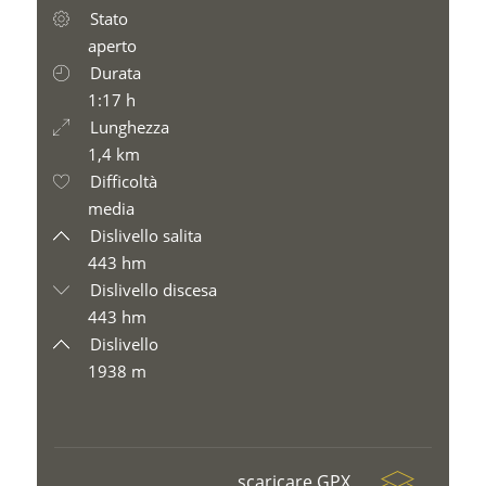
Stato
aperto
Durata
1:17 h
Lunghezza
1,4 km
Difficoltà
media
Dislivello salita
443 hm
Dislivello discesa
443 hm
Dislivello
1938 m
scaricare GPX