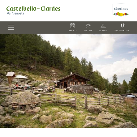
V
EVENTI
METEO
MAPPS
VAL VENOSTA