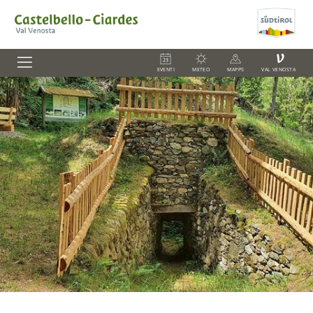
V
EVENTI
METEO
MAPPS
VAL VENOSTA