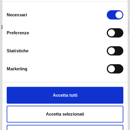
Indietro
Selezione
Necessari
del
consenso
Sì
No
IL CONTENUTO VI È STATO UTILE?
Preferenze
Statistiche
MOSTRA SULLA CARTINA SENTIERI TEMATICI
IN VAL VENOSTA
Marketing
Altri link interessanti
Accetta tutti
Accetta selezionati