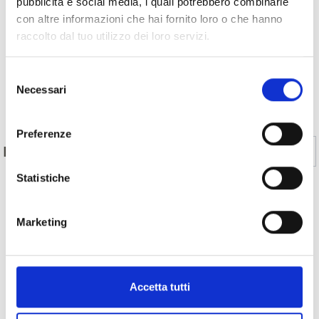
pubblicità e social media, i quali potrebbero combinarle
con altre informazioni che hai fornito loro o che hanno
raccolto dal tuo utilizzo dei loro servizi.
Selezione
Necessari
del
Indietro
consenso
Preferenze
Sì
No
IL CONTENUTO VI È STATO UTILE?
Statistiche
MOSTRA SULLA CARTINA SENTIERI TEMATICI
Marketing
IN VAL VENOSTA
Altri link interessanti
Accetta tutti