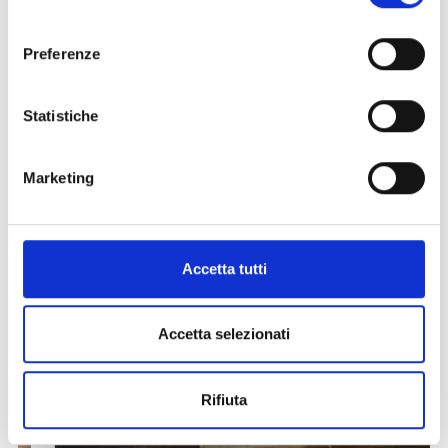
consenso
CONTADINE IN VAL VENOSTA
Preferenze
Altri link interessanti
Statistiche
Marketing
Accetta tutti
Accetta selezionati
Rifiuta