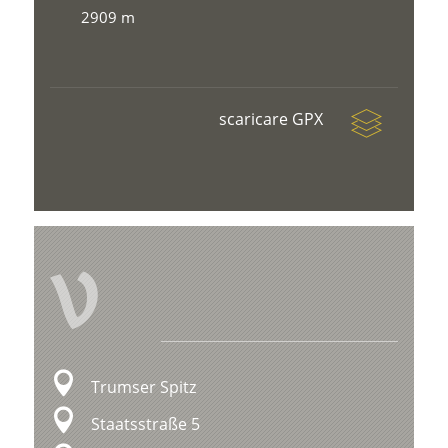
2909 m
scaricare GPX
V
Trumser Spitz
Staatsstraße 5