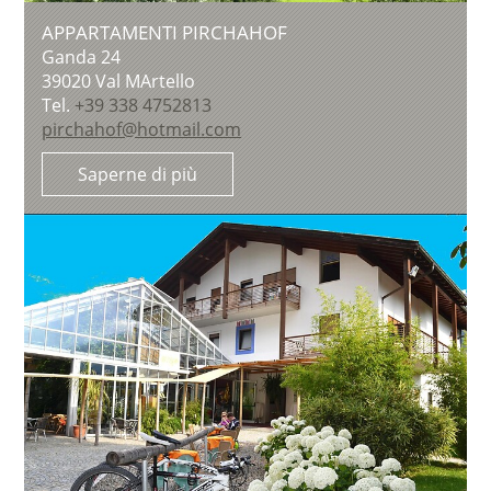
APPARTAMENTI PIRCHAHOF
Ganda 24
39020
Val MArtello
Tel.
+39 338 4752813
pirchahof@hotmail.com
Saperne di più