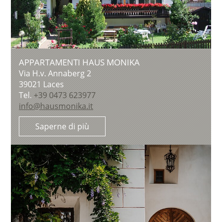
APPARTAMENTI HAUS MONIKA
Via H.v. Annaberg 2
39021
Laces
Tel.
+39 0473 623977
info@hausmonika.it
Saperne di più