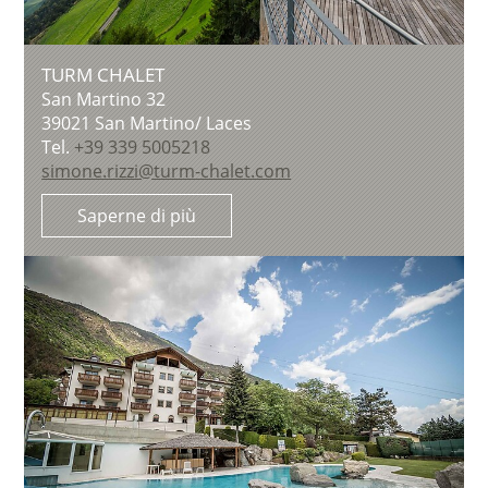
TURM CHALET
San Martino 32
39021
San Martino/ Laces
Tel.
+39 339 5005218
simone.rizzi@turm-chalet.com
Saperne di più