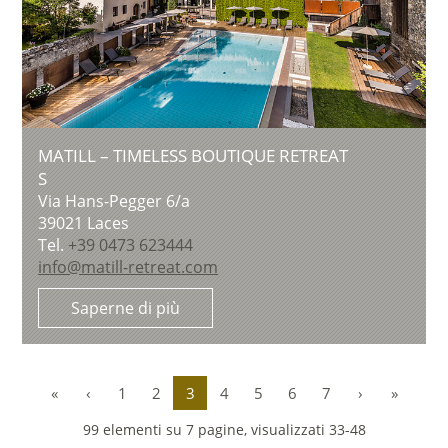
MATILL – TIMELESS BOUTIQUE RETREAT
S
Via Hans-Pegger 6/a
39021
Laces
Tel.
+39 0473 623444
info@matill-retreat.com
Saperne di più
«
‹
1
2
3
4
5
6
7
›
»
99 elementi su 7 pagine, visualizzati 33-48