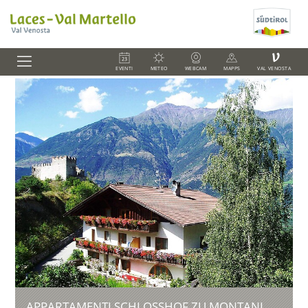
V
EVENTI
METEO
WEBCAM
MAPPS
VAL VENOSTA
APPARTAMENTI SCHLOSSHOF ZU MONTANI