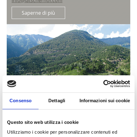
info@latscherhof.com
Saperne di più
Consenso
Dettagli
Informazioni sui cookie
Questo sito web utilizza i cookie
PENSIONE RESIDENCE OBKIRCHER
Via del Castello, 58
Utilizziamo i cookie per personalizzare contenuti ed