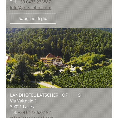
Tel.
+39 0473 236887
info@gritschhof.com
Saperne di più
LANDHOTEL LATSCHERHOF
S
Via Valtneid 1
39021
Laces
Tel.
+39 0473 623152