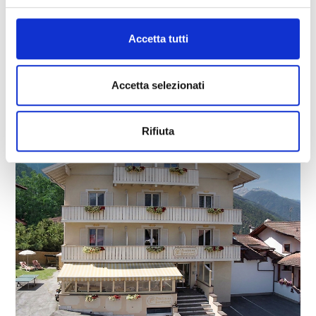
RESIDENCE KIEM
Via del Castello 50
39021
Coldrano
Accetta tutti
Tel.
+39 0473 742135
ferien.kiem@rolmail.net
Accetta selezionati
Saperne di più
Rifiuta