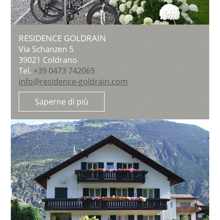
RESIDENCE GOLDRAIN
Via Schanzen 5
39021
Coldrano
Tel.
+39 0473 742069
info@residence-goldrain.com
Saperne di più