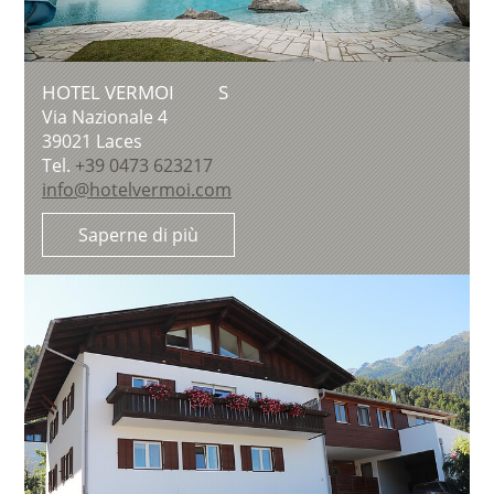
HOTEL VERMOI
S
Via Nazionale 4
39021
Laces
Tel.
+39 0473 623217
info@hotelvermoi.com
Saperne di più