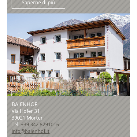
Saperne di più
BAIENHOF
Via Hofer 31
39021
Morter
Tel.
+39 342 8291016
info@baienhof.it