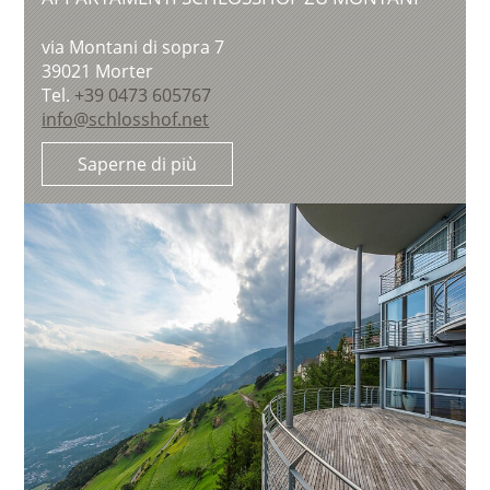
via Montani di sopra 7
39021
Morter
Tel.
+39 0473 605767
info@schlosshof.net
Saperne di più