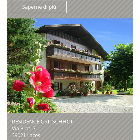
Saperne di più
RESIDENCE GRITSCHHOF
Via Prati 7
39021
Laces