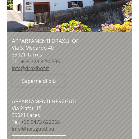
APPARTAMENTI DRAXLHOF
Via S. Medardo 40
39021
Tarres
Tel.
+39 328 8250535
info@draxlhof.it
Saperne di più
APPARTAMENTI HERZGÜTL
Via Plafat, 15
39021
Laces
Tel.
+39 0473 622065
info@herzguetl.eu