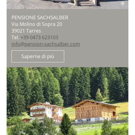
PENSIONE SACHSALBER
Via Molino di Sopra 20
39021
Tarres
Tel.
+39 0473 623103
info@pension-sachsalber.com
Saperne di più