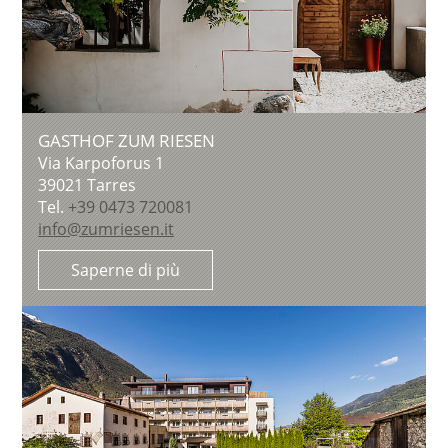
GASTHOF ZUM RIESEN
Via Karpoforus 1
39021
Tarres
Tel.
+39 0473 720081
info@zumriesen.it
Saperne di più